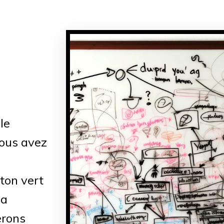
le
vous avez
uton vert
la
erons