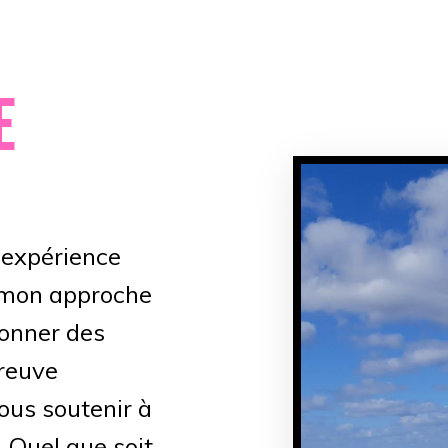
E
'expérience
, mon approche
donner des
preuve
ous soutenir à
 Quel que soit