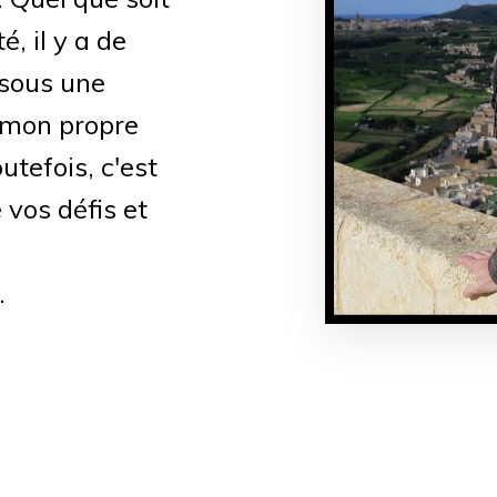
, il y a de
 sous une
 mon propre
utefois, c'est
os défis et
.