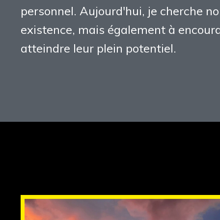
personnel. Aujourd'hui, je cherche 
existence, mais également à encourag
atteindre leur plein potentiel.