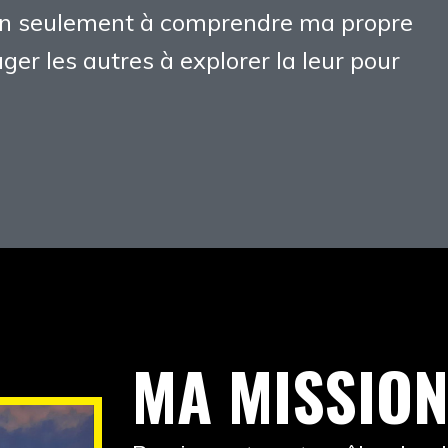
non seulement à comprendre ma propre
er les autres à explorer la leur pour
MA MISSIO