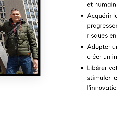
et humain
Acquérir l
progresser
risques en
Adopter u
créer un i
Libérer vot
stimuler 
l'innovati