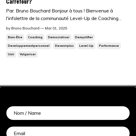
Carrefour?
Par: Bruno Bouchard Bonjour à tous ! Bienvenue à
l'infolettre de la communauté Level-Up de Coaching
Carrefour (C2). Préparez-vous à découvrir des conseils
by Bruno Bouchard — Mar 01, 2025
pratiques, des idées inspirantes et des opportunités pour
Bien-Être
Coaching
Democratiser
Demystifier
vous connecter avec d'autres passionnés de coaching et
Developpementpersonnel
Devenirplus
Level-Up
Performance
de développement personnel et...
Unir
Vulgariser