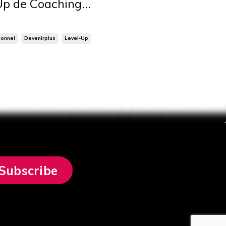
-Up de Coaching
vrir des conseils
es opportunités pour
onnel
Devenirplus
Level-Up
nés de coaching et de
/ Subscribe